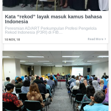
Kata “rekod” layak masuk kamus bahasa
Indonesia
Peresmian AD/ART Perkumpulan Profesi Pengelola
Rekod Indonesia (P3RI) di FIB…
Read More
10
NOV, 18