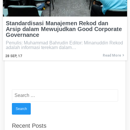
Standardisasi Manajemen Rekod dan
Arsip dalam Mewujudkan Good Corporate
Governance
Penulis: Muhammad Bahrudin Editor: Minanuddin Rekod
adalah informasi terekam dalam…
Read More
28
SEP, 17
Search
for:
Recent Posts