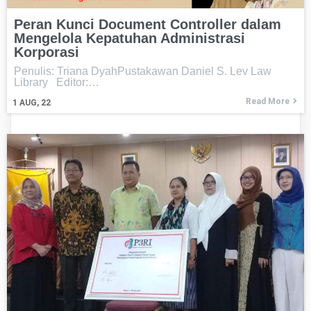
Peran Kunci Document Controller dalam
Mengelola Kepatuhan Administrasi
Korporasi
Penulis: Triana DyahPustakawan Daniel S. Lev Law
Library Editor:…
Read More
1
AUG, 22